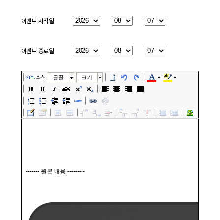
이벤트 시작일
년
월
일
이벤트 종료일
년
월
일
소스
글꼴
크기