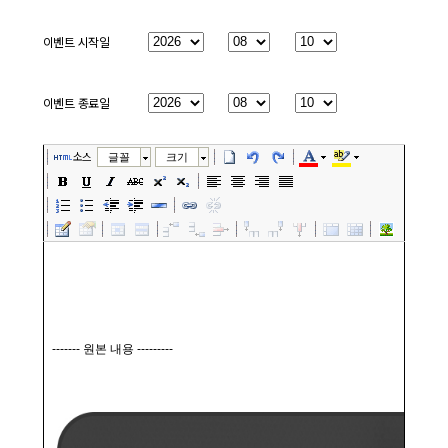
이벤트 시작일
년
월
일
이벤트 종료일
년
월
일
소스
글꼴
크기